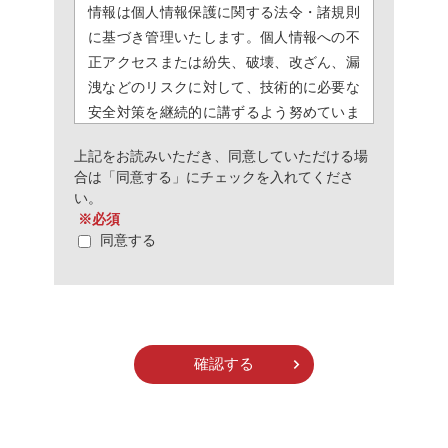
情報は個人情報保護に関する法令・諸規則
に基づき管理いたします。個人情報への不
正アクセスまたは紛失、破壊、改ざん、漏
洩などのリスクに対して、技術的に必要な
安全対策を継続的に講ずるよう努めていま
す。また、個人情報取扱に関する社員教育
上記をお読みいただき、同意していただける場
を継続的に実施し、厳重な情報管理・運営
合は「同意する」にチェックを入れてくださ
に努めております。
い。
※必須
2．利用目的
同意する
問い合わせ・応募等に対するご返答の為
3．個人情報の第三者提供について
フォームよりご連絡いただいたご本人様か
ら事前の同意・承諾を得ない限り、原則と
して個人情報を第三者に提供することはあ
りません。ただし、次に示すいずれかに該
当する場合は、ご本人様の同意を得ること