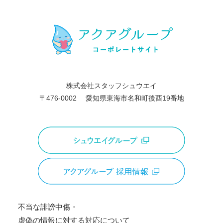
管理体制が一定の水準に達していると認め
た情報処理業者などに預託（委託）する場
合があります。その場合には当社の責任で
適切な委託先を選択し、個人情報の取扱に
関する契約を締結した上で委託します。
5．個人情報の開示請求・訂正・削除・利
株式会社スタッフシュウエイ
用停止等の問い合わせについて
〒476-0002
愛知県東海市名和町後⾣19番地
当社が保有するご本人様の個人情報につい
て開示請求・訂正・削除・個人情報の委託
等の利用停止を希望される際は、担当者に
お申し出ください。ご本人様からの請求で
あることが確認できた場合、すみやかに開
示・訂正・削除・利用の停止をいたしま
す。
【管理者及び連絡先】
不当な誹謗中傷・
個人情報お問合せ窓口 Tel : 052-601-3366
虚偽の情報に対する対応について