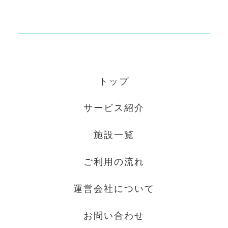
なく利用することがあります。
a)法令に基づく場合
b)人の生命、身体又は財産の保護のため
に必要がある場合であって、本人の同意
を得ることが困難である場合
c)公衆衛生の向上又は児童の健全な育成
トップ
の推進のために特に必要がある場合であ
って、本人の同意を得ることが困難であ
サービス紹介
るとき
d)国の機関若しくは地方公共団体又はそ
施設⼀覧
の委託を受けた者が法令の定める事務を
遂行することに対して協力する必要があ
ご利⽤の流れ
る場合であって、本人の同意を得ること
によって当該事務の遂行に支障を及ぼす
運営会社について
おそれがあるとき
4．個人情報の委託について
お問い合わせ
個人情報について、当法人の個人情報保護